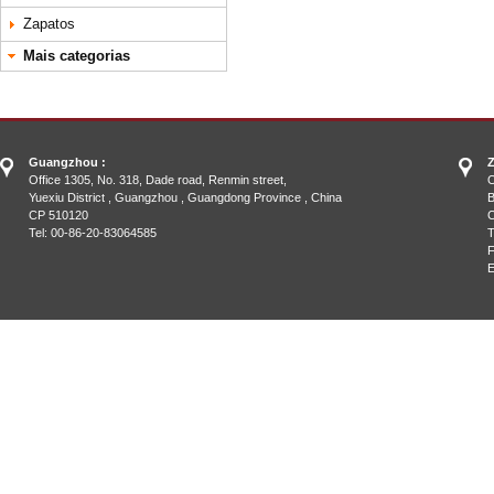
Zapatos
Mais categorias
Guangzhou :
Z
Office 1305, No. 318, Dade road, Renmin street,
O
Yuexiu District , Guangzhou , Guangdong Province , China
B
CP 510120
C
Tel: 00-86-20-83064585
T
F
E