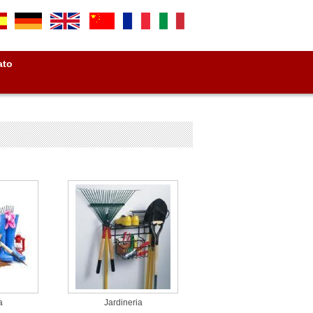
ato
a
Jardineria