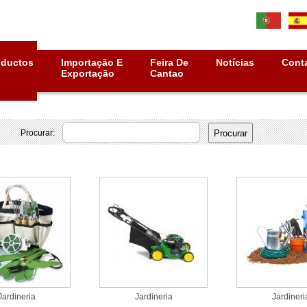
oductos
Importação E
Feira De
Notícias
Cont
Exportação
Cantao
Procurar:
Jardineria
Jardineria
Jardineri