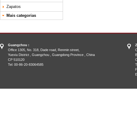
Zapatos
Mais categorias
Guangzhou :
Z
Office 1305, No. 318, Dade road, Renmin street,
O
Yuexiu District , Guangzhou , Guangdong Province , China
B
CP 510120
C
Tel: 00-86-20-83064585
T
F
E