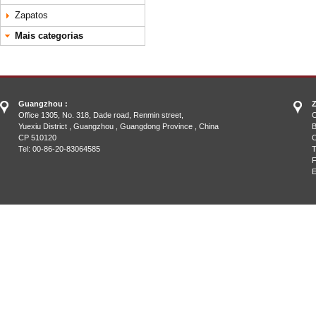
Zapatos
Mais categorias
Guangzhou :
Z
Office 1305, No. 318, Dade road, Renmin street,
O
Yuexiu District , Guangzhou , Guangdong Province , China
B
CP 510120
C
Tel: 00-86-20-83064585
T
F
E