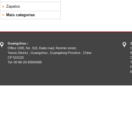
Zapatos
Mais categorias
Guangzhou :
Z
Office 1305, No. 318, Dade road, Renmin street,
O
Yuexiu District , Guangzhou , Guangdong Province , China
B
CP 510120
C
Tel: 00-86-20-83064585
T
F
E