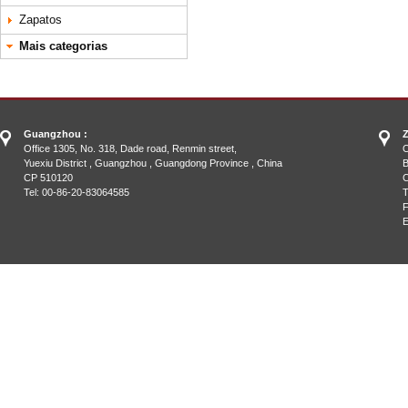
Zapatos
Mais categorias
Guangzhou :
Z
Office 1305, No. 318, Dade road, Renmin street,
O
Yuexiu District , Guangzhou , Guangdong Province , China
B
CP 510120
C
Tel: 00-86-20-83064585
T
F
E