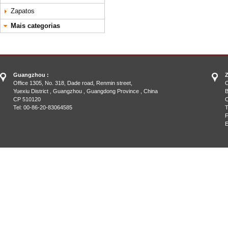
Zapatos
Mais categorias
Guangzhou :
Z
Office 1305, No. 318, Dade road, Renmin street,
O
Yuexiu District , Guangzhou , Guangdong Province , China
B
CP 510120
C
Tel: 00-86-20-83064585
T
F
E