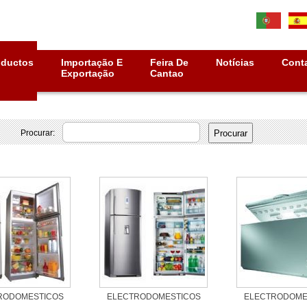
oductos
Importação E
Feira De
Notícias
Cont
Exportação
Cantao
Procurar: