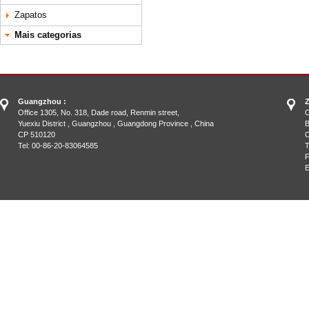
Zapatos
Mais categorias
Guangzhou :
Z
Office 1305, No. 318, Dade road, Renmin street,
O
Yuexiu District , Guangzhou , Guangdong Province , China
B
CP 510120
C
Tel: 00-86-20-83064585
T
F
E