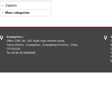
Zapatos
Mais categorias
Guangzhou :
Z
Office 1305, No. 318, Dade road, Renmin street,
O
Yuexiu District , Guangzhou , Guangdong Province , China
B
CP 510120
C
Tel: 00-86-20-83064585
T
F
E