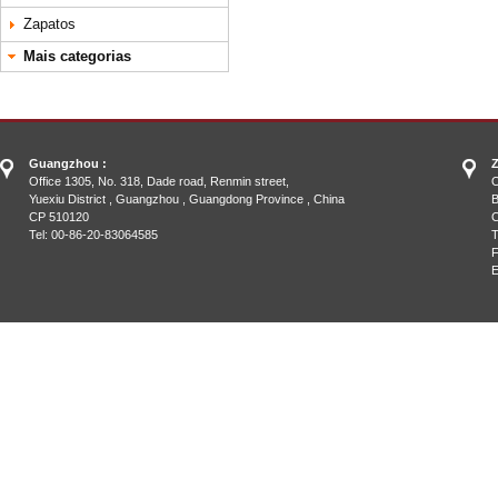
Zapatos
Mais categorias
Guangzhou :
Z
Office 1305, No. 318, Dade road, Renmin street,
O
Yuexiu District , Guangzhou , Guangdong Province , China
B
CP 510120
C
Tel: 00-86-20-83064585
T
F
E