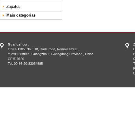
Zapatos
Mais categorias
Guangzhou :
Z
Office 1305, No. 318, Dade road, Renmin street,
O
Yuexiu District , Guangzhou , Guangdong Province , China
B
CP 510120
C
Tel: 00-86-20-83064585
T
F
E