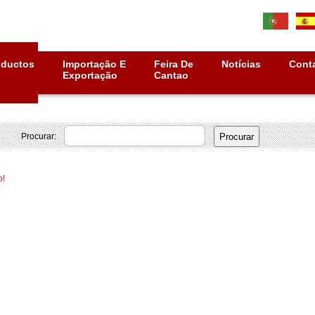
oductos
Importação E
Feira De
Notícias
Cont
Exportação
Cantao
Procurar:
o!