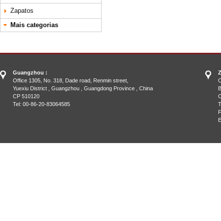
Zapatos
Mais categorias
Guangzhou :
Z
Office 1305, No. 318, Dade road, Renmin street,
O
Yuexiu District , Guangzhou , Guangdong Province , China
B
CP 510120
C
Tel: 00-86-20-83064585
T
F
E